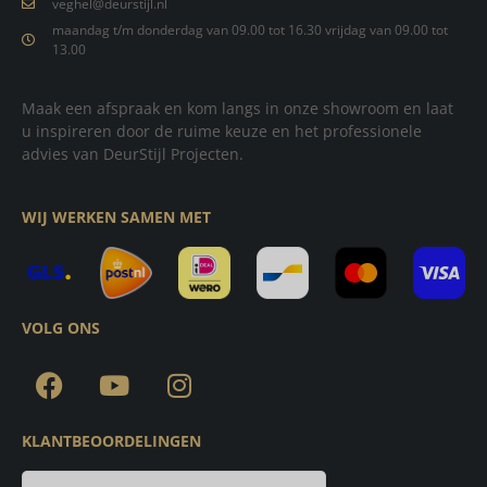
veghel@deurstijl.nl
maandag t/m donderdag van 09.00 tot 16.30 vrijdag van 09.00 tot
13.00
Maak een afspraak en kom langs in onze showroom en laat
u inspireren door de ruime keuze en het professionele
advies van DeurStijl Projecten.
WIJ WERKEN SAMEN MET
VOLG ONS
KLANTBEOORDELINGEN