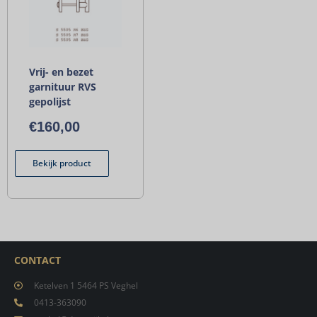
Vrij- en bezet
garnituur RVS
gepolijst
€
160,00
Bekijk product
CONTACT
Ketelven 1 5464 PS Veghel
0413-363090