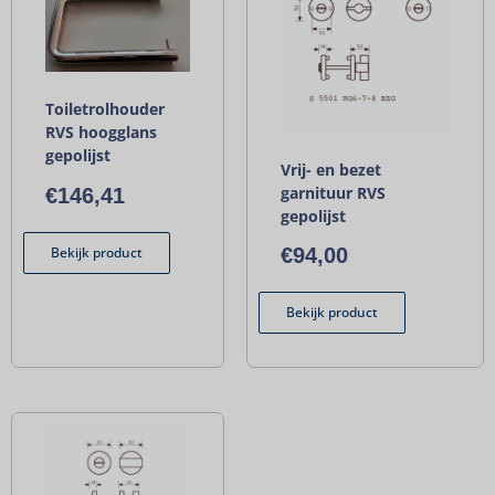
Toiletrolhouder
RVS hoogglans
gepolijst
Vrij- en bezet
garnituur RVS
€
146,41
gepolijst
Bekijk product
€
94,00
Bekijk product