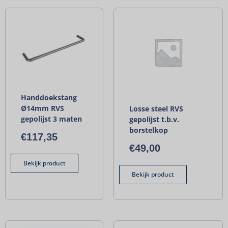
Handdoekstang
Ø14mm RVS
Losse steel RVS
gepolijst 3 maten
gepolijst t.b.v.
borstelkop
€
117,35
€
49,00
Bekijk product
Bekijk product