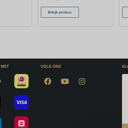
Bekijk product
 MET
VOLG ONS
KL