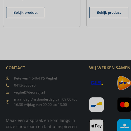
Bekijk product
Bekijk product
CONTACT
WIJ WERKEN SAMEN
Ketelven 1 5464 PS Veghel
0413-363090
veghel@deurstijl.nl
maandag t/m donderdag van 09.00 tot
16.30 vrijdag van 09.00 tot 13.00
Maak een afspraak en kom langs in
onze showroom en laat u inspireren