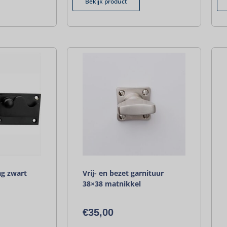
Bekijk product
ag zwart
Vrij- en bezet garnituur
38×38 matnikkel
€
35,00