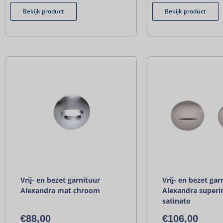
Bekijk product
Bekijk product
Vrij- en bezet garnituur
Vrij- en bezet gar
Alexandra mat chroom
Alexandra superi
satinato
€
88,00
€
106,00