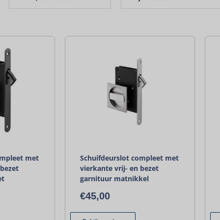
ompleet met
Schuifdeurslot compleet met
 bezet
vierkante vrij- en bezet
et
garnituur matnikkel
€
45,00