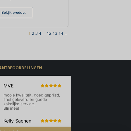
Bekijk product
1
2
3
4
…
12
13
14
→
ANTBEOORDELINGEN