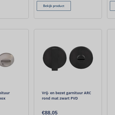
Bekijk product
nituur
Vrij- en bezet garnituur ARC
nox
rond mat zwart PVD
€
88,05