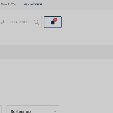
50 incl. BTW
MIJN ACCOUNT
0
t
0413-363090
Sorteer op