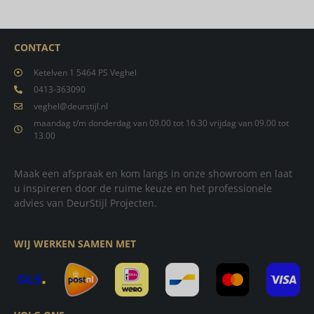
CONTACT
Ketelven 1 5464 PS Veghel
0413-363090
veghel@deurstijl.nl
maandag t/m donderdag van 09.00 tot 16.30 vrijdag van 09.00 tot
13.00
Maak een afspraak en kom langs in onze showroom en laat
u inspireren door de ruime keuze en het professionele
advies van DeurStijl Projecten.
WIJ WERKEN SAMEN MET