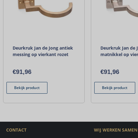
Deurkruk Jan de Jong antiek
Deurkruk Jan de 
messing op vierkant rozet
matnikkel op vie
€
91,96
€
91,96
Bekijk product
Bekijk product
CONTACT
WIJ WERKEN SAMEN