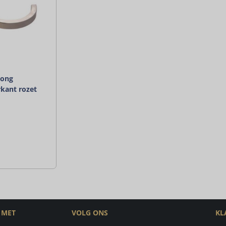
Jong
rkant rozet
 MET
VOLG ONS
KL