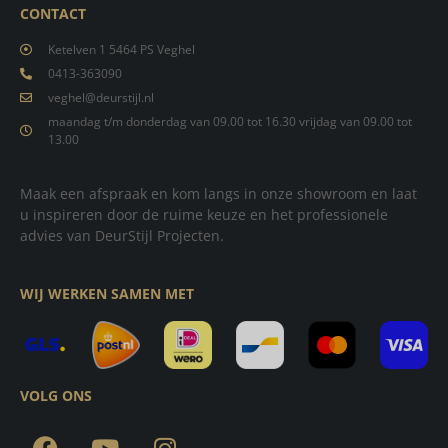
CONTACT
Ketelven 1 5464 PS Veghel
0413-363090
veghel@deurstijl.nl
maandag t/m donderdag van 09.00 tot 16.30 vrijdag van 09.00 tot
13.00
Maak een afspraak en kom langs in onze showroom en laat
u inspireren door de ruime keuze en het professionele
advies van DeurStijl Projecten.
WIJ WERKEN SAMEN MET
VOLG ONS