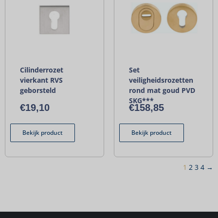
Cilinderrozet
Set
vierkant RVS
veiligheidsrozetten
geborsteld
rond mat goud PVD
SKG***
€
19,10
€
158,85
Bekijk product
Bekijk product
1
2
3
4
→