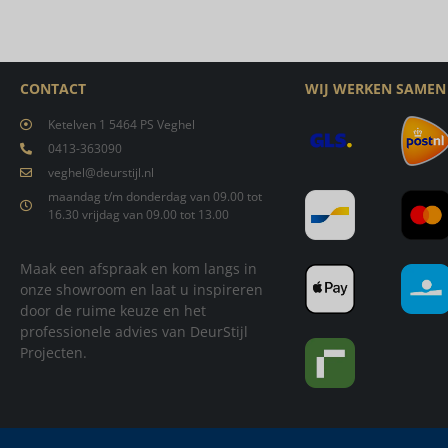
CONTACT
WIJ WERKEN SAMEN
Ketelven 1 5464 PS Veghel
0413-363090
veghel@deurstijl.nl
maandag t/m donderdag van 09.00 tot
16.30 vrijdag van 09.00 tot 13.00
Maak een afspraak en kom langs in
onze showroom en laat u inspireren
door de ruime keuze en het
professionele advies van DeurStijl
Projecten.