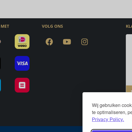
 MET
VOLG ONS
KL
Wij gebruiken cook
te optimaliseren, 
Privacy Policy.