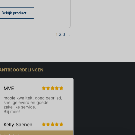
Bekijk product
1
2
3
→
ANTBEOORDELINGEN