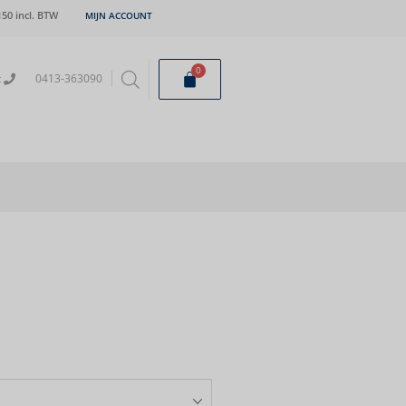
50 incl. BTW
MIJN ACCOUNT
0
t
0413-363090