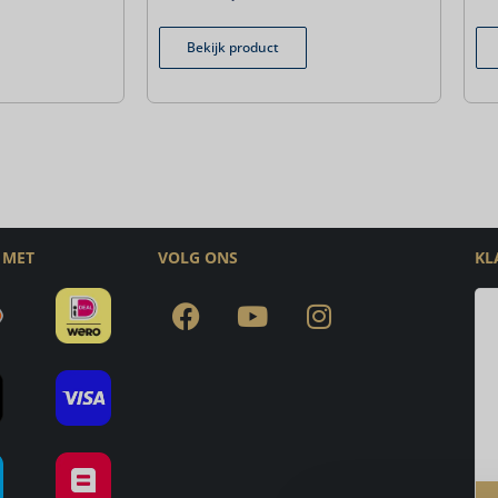
Bekijk product
 MET
VOLG ONS
KL