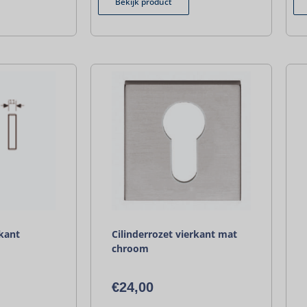
Bekijk product
rkant
Cilinderrozet vierkant mat
chroom
€
24,00