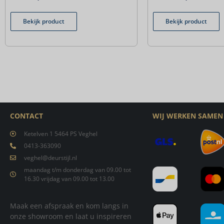
Bekijk product
Bekijk product
CONTACT
WIJ WERKEN SAMEN
Ketelven 1 5464 PS Veghel
0413-363090
veghel@deurstijl.nl
maandag t/m donderdag van 09.00 tot
16.30 vrijdag van 09.00 tot 13.00
Maak een afspraak en kom langs in
onze showroom en laat u inspireren