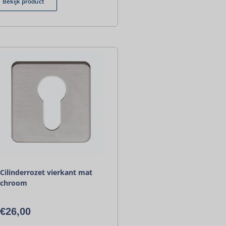
Bekijk product
Cilinderrozet vierkant mat
chroom
€
26,00