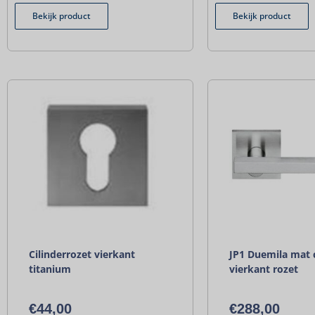
Bekijk product
Bekijk product
Cilinderrozet vierkant
JP1 Duemila mat
titanium
vierkant rozet
€
44,00
€
288,00