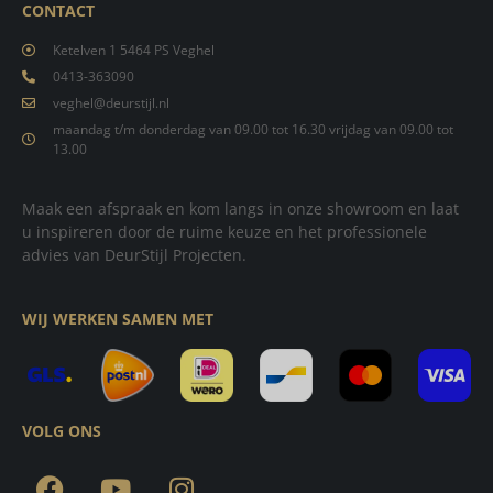
CONTACT
Ketelven 1 5464 PS Veghel
0413-363090
veghel@deurstijl.nl
maandag t/m donderdag van 09.00 tot 16.30 vrijdag van 09.00 tot
13.00
Maak een afspraak en kom langs in onze showroom en laat
u inspireren door de ruime keuze en het professionele
advies van DeurStijl Projecten.
WIJ WERKEN SAMEN MET
VOLG ONS