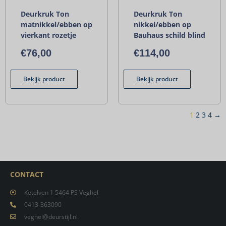
Deurkruk Ton
Deurkruk Ton
matnikkel/ebben op
nikkel/ebben op
vierkant rozetje
Bauhaus schild blind
€
76,00
€
114,00
Bekijk product
Bekijk product
1
2
3
4
→
CONTACT
Ketelven 1 5464 PS Veghel
0413-363090
veghel@deurstijl.nl