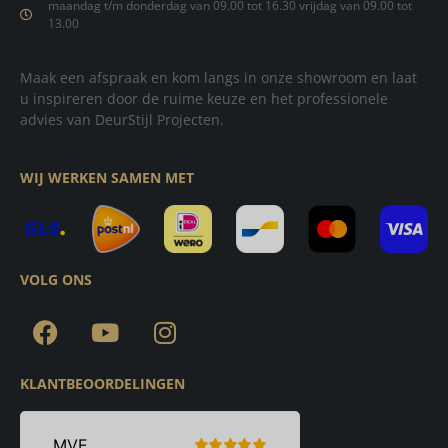
maandag t/m donderdag van 09.00 tot 16.30 vrijdag van 09.00 tot
13.00
Maak een afspraak en kom langs in onze showroom en laat
u inspireren door de ruime keuze en het professionele
advies van DeurStijl Projecten.
WIJ WERKEN SAMEN MET
VOLG ONS
KLANTBEOORDELINGEN