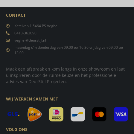
CONTACT
Ketelven 1 5464 PS Veghel
0413-363090
veghel@deurstijl.nl
maandag t/m donderdag van 09.00 tot 16.30 vrijdag van 09.00 tot
13.00
Maak een afspraak en kom langs in onze showroom en laat
u inspireren door de ruime keuze en het professionele
advies van DeurStijl Projecten.
WIJ WERKEN SAMEN MET
VOLG ONS