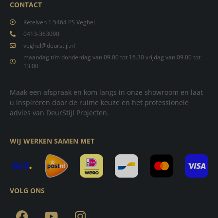
CONTACT
Ketelven 1 5464 PS Veghel
0413-363090
veghel@deurstijl.nl
maandag t/m donderdag van 09.00 tot 16.30 vrijdag van 09.00 tot
13.00
Maak een afspraak en kom langs in onze showroom en laat
u inspireren door de ruime keuze en het professionele
advies van DeurStijl Projecten.
WIJ WERKEN SAMEN MET
VOLG ONS