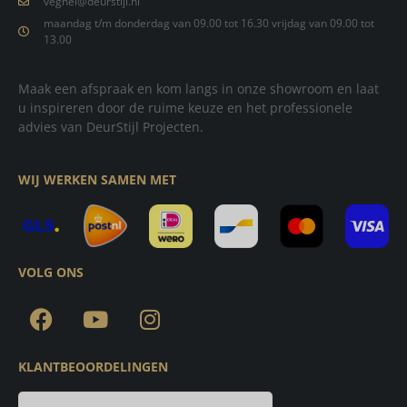
veghel@deurstijl.nl
maandag t/m donderdag van 09.00 tot 16.30 vrijdag van 09.00 tot
13.00
Maak een afspraak en kom langs in onze showroom en laat
u inspireren door de ruime keuze en het professionele
advies van DeurStijl Projecten.
WIJ WERKEN SAMEN MET
VOLG ONS
KLANTBEOORDELINGEN