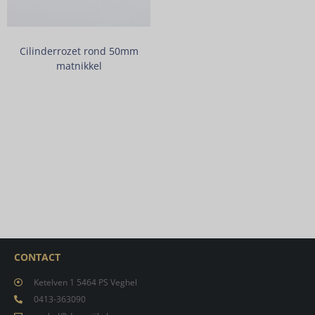
Cilinderrozet rond 50mm
matnikkel
CONTACT
Ketelven 1 5464 PS Veghel
0413-363090