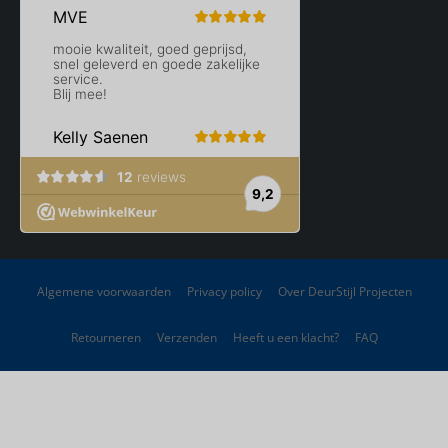
Algemene voorwaarden
Privacy policy
Over DeurStijl Projecten
Retourneren
Verzenden
Heeft u een klacht?
FAQ