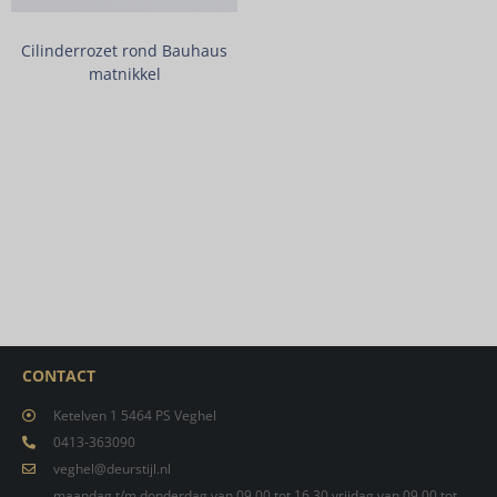
Cilinderrozet rond Bauhaus
matnikkel
CONTACT
Ketelven 1 5464 PS Veghel
0413-363090
veghel@deurstijl.nl
maandag t/m donderdag van 09.00 tot 16.30 vrijdag van 09.00 tot