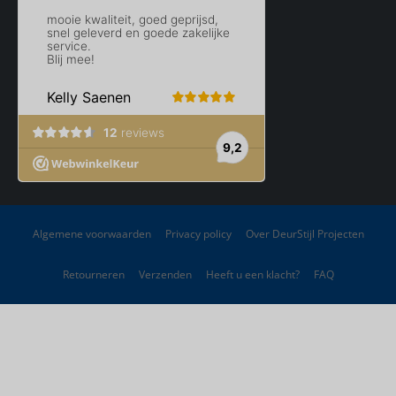
Algemene voorwaarden
Privacy policy
Over DeurStijl Projecten
Retourneren
Verzenden
Heeft u een klacht?
FAQ