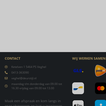
CONTACT
WIJ WERKEN SAMEN
Ketelven 1 5464 PS Veghel
0413-363090
veghel@deurstijl.nl
maandag t/m donderdag van 09.00 tot
16.30 vrijdag van 09.00 tot 13.00
Maak een afspraak en kom langs in
onze showroom en laat u inspireren