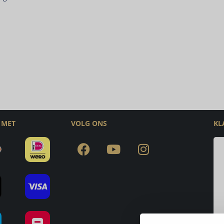
 MET
VOLG ONS
KL