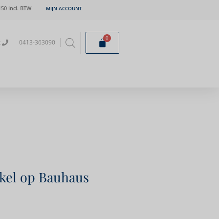
50 incl. BTW
MIJN ACCOUNT
0
t
0413-363090
kel op Bauhaus