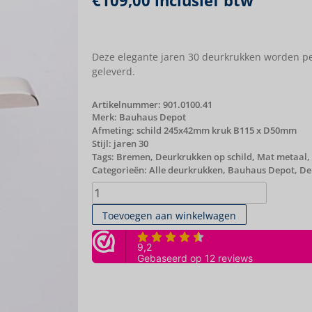
€
109,00
inclusief btw
Deze elegante jaren 30 deurkrukken worden pe
geleverd.
Artikelnummer:
901.0100.41
Merk:
Bauhaus Depot
Afmeting: schild 245x42mm kruk B115 x D50mm
Stijl: jaren 30
Tags:
Bremen
,
Deurkrukken op schild
,
Mat metaal
,
Categorieën:
Alle deurkrukken
,
Bauhaus Depot
,
De
Toevoegen aan winkelwagen