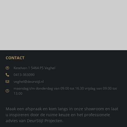
CONTACT
Ketelven 1 5464 PS Veghel
0413-363090
veghel@deurstijl.nl
maandag t/m donderdag van 09.00 tot 16.30 vrijdag van 09.00 tot
13.00
Maak een afspraak en kom langs in onze showroom en laat
u inspireren door de ruime keuze en het professionele
advies van DeurStijl Projecten.