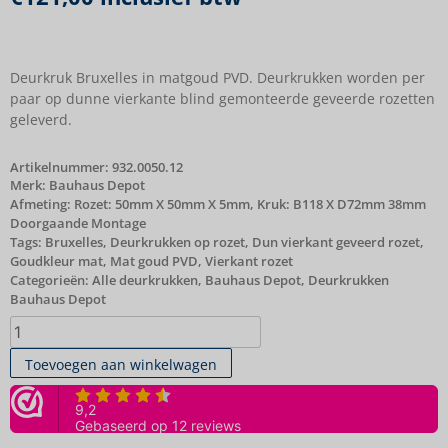
Deurkruk Bruxelles in matgoud PVD. Deurkrukken worden per
paar op dunne vierkante blind gemonteerde geveerde rozetten
geleverd.
Artikelnummer:
932.0050.12
Merk:
Bauhaus Depot
Afmeting: Rozet: 50mm X 50mm X 5mm, Kruk: B118 X D72mm 38mm
Doorgaande Montage
Tags:
Bruxelles
,
Deurkrukken op rozet
,
Dun vierkant geveerd rozet
,
Goudkleur mat
,
Mat goud PVD
,
Vierkant rozet
Categorieën:
Alle deurkrukken
,
Bauhaus Depot
,
Deurkrukken
Bauhaus Depot
Toevoegen aan winkelwagen