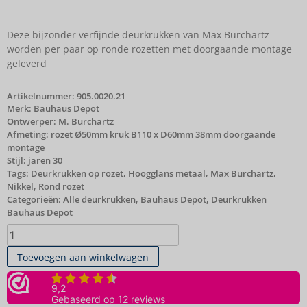
Deze bijzonder verfijnde deurkrukken van Max Burchartz
worden per paar op ronde rozetten met doorgaande montage
geleverd
Artikelnummer:
905.0020.21
Merk:
Bauhaus Depot
Ontwerper: M. Burchartz
Afmeting: rozet Ø50mm kruk B110 x D60mm 38mm doorgaande
montage
Stijl: jaren 30
Tags:
Deurkrukken op rozet
,
Hoogglans metaal
,
Max Burchartz
,
Nikkel
,
Rond rozet
Categorieën:
Alle deurkrukken
,
Bauhaus Depot
,
Deurkrukken
Bauhaus Depot
Toevoegen aan winkelwagen