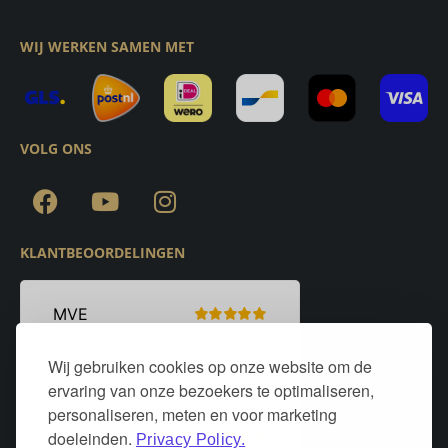
WIJ WERKEN SAMEN MET
VOLG ONS
KLANTBEOORDELINGEN
Wij gebruiken cookies op onze website om de
ervaring van onze bezoekers te optimaliseren,
personaliseren, meten en voor marketing
doeleinden.
Privacy Policy.