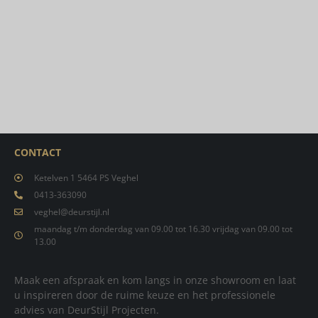
CONTACT
Ketelven 1 5464 PS Veghel
0413-363090
veghel@deurstijl.nl
maandag t/m donderdag van 09.00 tot 16.30 vrijdag van 09.00 tot
13.00
Maak een afspraak en kom langs in onze showroom en laat
u inspireren door de ruime keuze en het professionele
advies van DeurStijl Projecten.