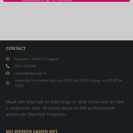
CONTACT
Ketelven 1 5464 PS Veghel
0413-363090
veghel@deurstijl.nl
maandag t/m donderdag van 09.00 tot 16.30 vrijdag van 09.00 tot
13.00
Maak een afspraak en kom langs in onze showroom en laat
u inspireren door de ruime keuze en het professionele
advies van DeurStijl Projecten.
WIJ WERKEN SAMEN MET