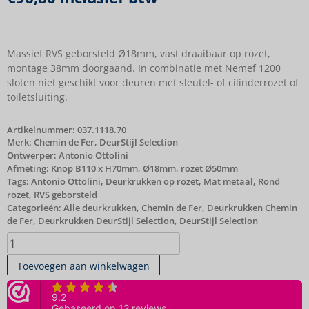
Massief RVS geborsteld Ø18mm, vast draaibaar op rozet,
montage 38mm doorgaand. In combinatie met Nemef 1200
sloten niet geschikt voor deuren met sleutel- of cilinderrozet of
toiletsluiting.
Artikelnummer:
037.1118.70
Merk:
Chemin de Fer
,
DeurStijl Selection
Ontwerper: Antonio Ottolini
Afmeting: Knop B110 x H70mm, Ø18mm, rozet Ø50mm
Tags:
Antonio Ottolini
,
Deurkrukken op rozet
,
Mat metaal
,
Rond
rozet
,
RVS geborsteld
Categorieën:
Alle deurkrukken
,
Chemin de Fer
,
Deurkrukken Chemin
de Fer
,
Deurkrukken DeurStijl Selection
,
DeurStijl Selection
Toevoegen aan winkelwagen