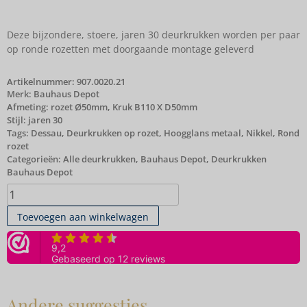
Deze bijzondere, stoere, jaren 30 deurkrukken worden per paar
op ronde rozetten met doorgaande montage geleverd
Artikelnummer:
907.0020.21
Merk:
Bauhaus Depot
Afmeting: rozet Ø50mm, Kruk B110 X D50mm
Stijl: jaren 30
Tags:
Dessau
,
Deurkrukken op rozet
,
Hoogglans metaal
,
Nikkel
,
Rond
rozet
Categorieën:
Alle deurkrukken
,
Bauhaus Depot
,
Deurkrukken
Bauhaus Depot
Toevoegen aan winkelwagen
Andere suggesties…