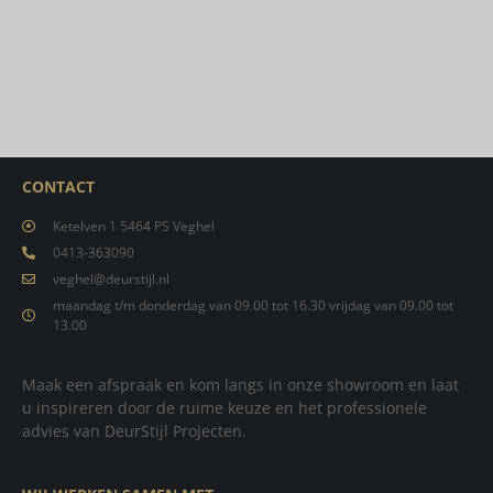
CONTACT
Ketelven 1 5464 PS Veghel
0413-363090
veghel@deurstijl.nl
maandag t/m donderdag van 09.00 tot 16.30 vrijdag van 09.00 tot
13.00
Maak een afspraak en kom langs in onze showroom en laat
u inspireren door de ruime keuze en het professionele
advies van DeurStijl Projecten.