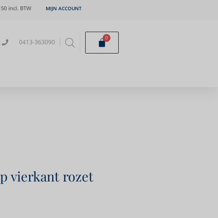
50 incl. BTW
MIJN ACCOUNT
0
t
0413-363090
p vierkant rozet