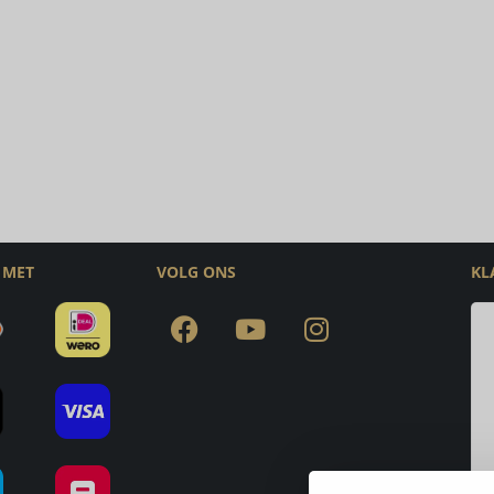
 MET
VOLG ONS
KL