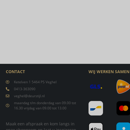
CONTACT
WIJ WERKEN SAMEN
Ketelven 1 5464 PS Veghel
0413-363090
veghel@deurstijl.nl
maandag t/m donderdag van 09.00 tot
16.30 vrijdag van 09.00 tot 13.00
Maak een afspraak en kom langs in
onze showroom en laat u inspireren