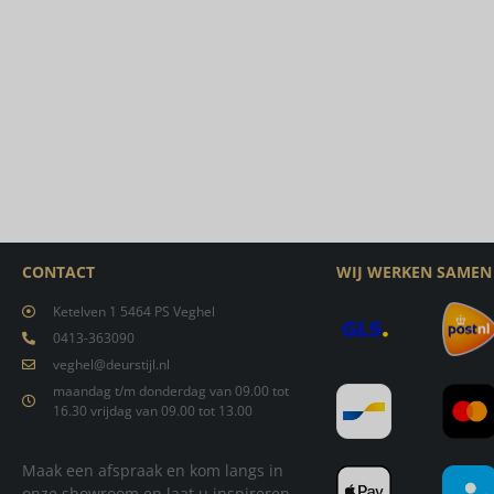
CONTACT
WIJ WERKEN SAMEN
Ketelven 1 5464 PS Veghel
0413-363090
veghel@deurstijl.nl
maandag t/m donderdag van 09.00 tot
16.30 vrijdag van 09.00 tot 13.00
Maak een afspraak en kom langs in
onze showroom en laat u inspireren