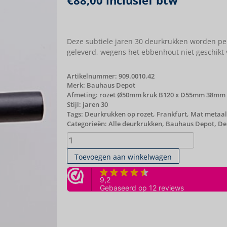
€
88,00
inclusief btw
Deze subtiele jaren 30 deurkrukken worden pe
geleverd, wegens het ebbenhout niet geschikt 
Artikelnummer:
909.0010.42
Merk:
Bauhaus Depot
Afmeting: rozet Ø50mm kruk B120 x D55mm 38mm
Stijl: jaren 30
Tags:
Deurkrukken op rozet
,
Frankfurt
,
Mat metaal
Categorieën:
Alle deurkrukken
,
Bauhaus Depot
,
De
Toevoegen aan winkelwagen