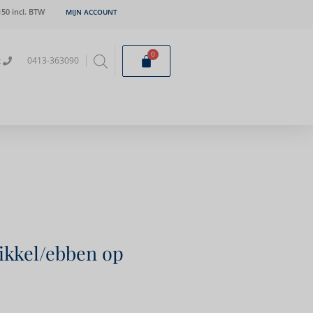
50 incl. BTW
MIJN ACCOUNT
0
t
0413-363090
ikkel/ebben op