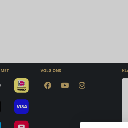
 MET
VOLG ONS
KL