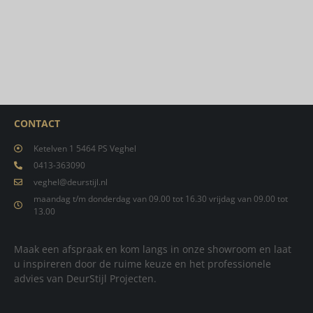
CONTACT
Ketelven 1 5464 PS Veghel
0413-363090
veghel@deurstijl.nl
maandag t/m donderdag van 09.00 tot 16.30 vrijdag van 09.00 tot
13.00
Maak een afspraak en kom langs in onze showroom en laat
u inspireren door de ruime keuze en het professionele
advies van DeurStijl Projecten.