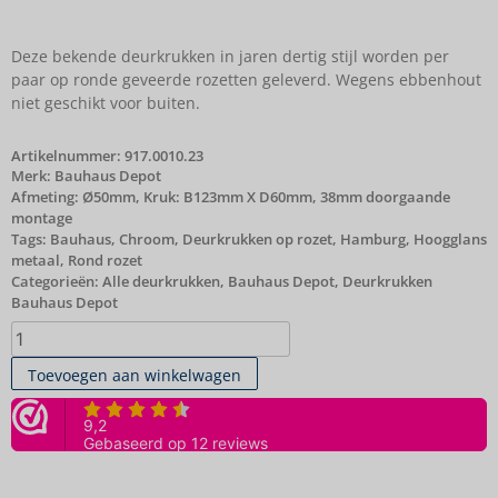
Deze bekende deurkrukken in jaren dertig stijl worden per
paar op ronde geveerde rozetten geleverd. Wegens ebbenhout
niet geschikt voor buiten.
Artikelnummer:
917.0010.23
Merk:
Bauhaus Depot
Afmeting: Ø50mm, Kruk: B123mm X D60mm, 38mm doorgaande
montage
Tags:
Bauhaus
,
Chroom
,
Deurkrukken op rozet
,
Hamburg
,
Hoogglans
metaal
,
Rond rozet
Categorieën:
Alle deurkrukken
,
Bauhaus Depot
,
Deurkrukken
Bauhaus Depot
Toevoegen aan winkelwagen