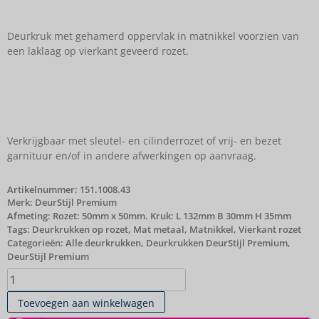
Deurkruk met gehamerd oppervlak in matnikkel voorzien van
een laklaag op vierkant geveerd rozet.
Verkrijgbaar met sleutel- en cilinderrozet of vrij- en bezet
garnituur en/of in andere afwerkingen op aanvraag.
Artikelnummer:
151.1008.43
Merk:
DeurStijl Premium
Afmeting: Rozet: 50mm x 50mm. Kruk: L 132mm B 30mm H 35mm
Tags:
Deurkrukken op rozet
,
Mat metaal
,
Matnikkel
,
Vierkant rozet
Categorieën:
Alle deurkrukken
,
Deurkrukken DeurStijl Premium
,
DeurStijl Premium
Toevoegen aan winkelwagen