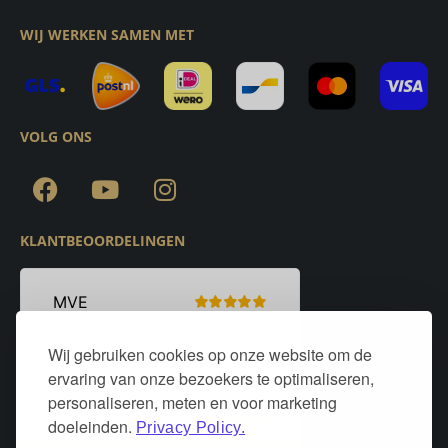
WIJ WERKEN SAMEN MET
VOLG ONS
KLANTBEOORDELINGEN
Wij gebruiken cookies op onze website om de
ervaring van onze bezoekers te optimaliseren,
personaliseren, meten en voor marketing
doeleinden.
Privacy Policy.