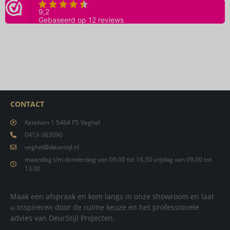
CONTACT
Ketelven 1 5464 PS Veghel
0413-363090
veghel@deurstijl.nl
maandag t/m donderdag van 09.00 tot 16.30 vrijdag van 09.00 tot
13.00
Maak een afspraak en kom langs in onze showroom en laat
u inspireren door de ruime keuze en het professionele
advies van DeurStijl Projecten.