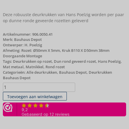
Deze robuuste deurkrukken van Hans Poelzig worden per paar
op dunne ronde geveerde rozetten geleverd
Artikelnummer:
906.0050.41
Merk:
Bauhaus Depot
Ontwerper: H. Poelzig
Afmeting: Rozet: Ø50mm X 5mm, Kruk B110 X D50mm 38mm
Doorgaande Montage
Tags:
Deurkrukken op rozet
,
Dun rond geveerd rozet
,
Hans Poelzig
,
Mat metaal
,
Matnikkel
,
Rond rozet
Categorieën:
Alle deurkrukken
,
Bauhaus Depot
,
Deurkrukken
Bauhaus Depot
Toevoegen aan winkelwagen