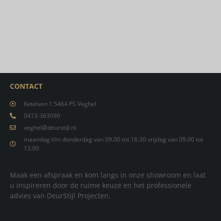
CONTACT
Ketelven 1 5464 PS Veghel
0413-363090
veghel@deurstijl.nl
maandag t/m donderdag van 09.00 tot 16.30 vrijdag van 09.00 tot
13.00
Maak een afspraak en kom langs in onze showroom en laat
u inspireren door de ruime keuze en het professionele
advies van DeurStijl Projecten.