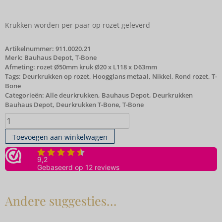
Krukken worden per paar op rozet geleverd
Artikelnummer:
911.0020.21
Merk:
Bauhaus Depot
,
T-Bone
Afmeting: rozet Ø50mm kruk Ø20 x L118 x D63mm
Tags:
Deurkrukken op rozet
,
Hoogglans metaal
,
Nikkel
,
Rond rozet
,
T-
Bone
Categorieën:
Alle deurkrukken
,
Bauhaus Depot
,
Deurkrukken
Bauhaus Depot
,
Deurkrukken T-Bone
,
T-Bone
Toevoegen aan winkelwagen
Andere suggesties…