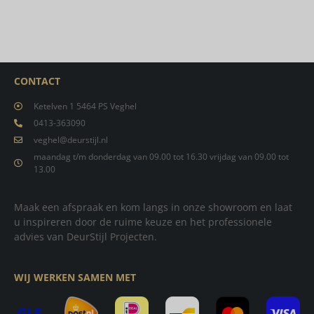
CONTACT
Ketelven 1 5464 PS Veghel
0413-363090
veghel@deurstijl.nl
maandag t/m donderdag van 09.00 tot 16.30 vrijdag van 09.00 tot
13.00
Maak een afspraak en kom langs in onze showroom en laat
u inspireren door de ruime keuze en het professionele
advies van DeurStijl Projecten.
WIJ WERKEN SAMEN MET