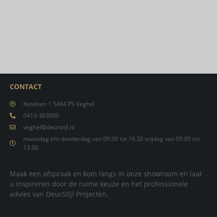
CONTACT
Ketelven 1 5464 PS Veghel
0413-363090
veghel@deurstijl.nl
maandag t/m donderdag van 09.00 tot 16.30 vrijdag van 09.00 tot
13.00
Maak een afspraak en kom langs in onze showroom en laat
u inspireren door de ruime keuze en het professionele
advies van DeurStijl Projecten.