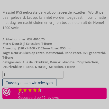
Massief RVS geborstelde kruk op geveerde rozetten. Wordt per
paar geleverd. Let op: kan niet worden toegepast in combinatie
met dag- en nacht sloten en vrij- en bezet sloten uit de Nemef
1200 serie
Artikelnummer:
037.4010.70
Merk:
DeurStijl Selection
,
T-Bone
Afmeting: Ø20 X H100 X D62mm Rozet Ø50mm
Tags:
Deurkrukken op rozet
,
Mat metaal
,
Rond rozet
,
RVS geborsteld
,
T-Bone
Categorieën:
Alle deurkrukken
,
Deurkrukken DeurStijl Selection
,
Deurkrukken T-Bone
,
DeurStijl Selection
,
T-Bone
Toevoegen aan winkelwagen