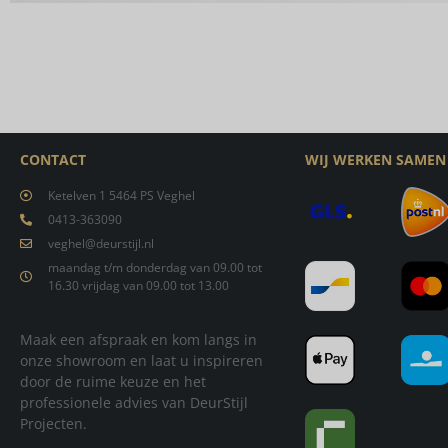
CONTACT
WIJ WERKEN SAMEN
Ketelven 1 5464 PS Veghel
0413-363090
veghel@deurstijl.nl
maandag t/m donderdag van 09.00 tot
16.30 vrijdag van 09.00 tot 13.00
Maak een afspraak en kom langs in
onze showroom en laat u inspireren
door de ruime keuze en het
professionele advies van DeurStijl
Projecten.