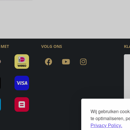
 MET
VOLG ONS
KL
Wij gebruiken cook
te optimaliseren, 
Privacy Policy.