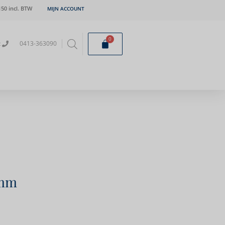
50 incl. BTW
MIJN ACCOUNT
0
t
0413-363090
2mm