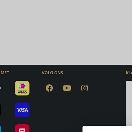
 MET
VOLG ONS
KL