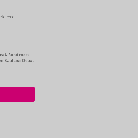
eleverd
mat
,
Rond rozet
en Bauhaus Depot