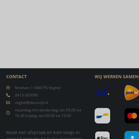
CONTACT
WIJ WERKEN SAMEN
Ketelven 1 5464 PS Veghel
0413-363090
veghel@deurstijl.nl
maandag t/m donderdag van 09.00 tot
16.30 vrijdag van 09.00 tot 13.00
Maak een afspraak en kom langs in
onze showroom en laat u inspireren