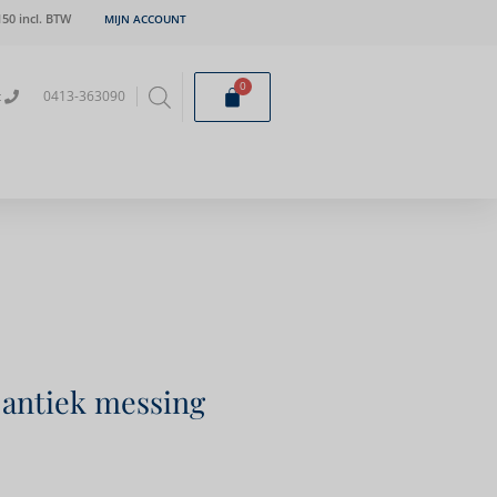
50 incl. BTW
MIJN ACCOUNT
0
t
0413-363090
 antiek messing