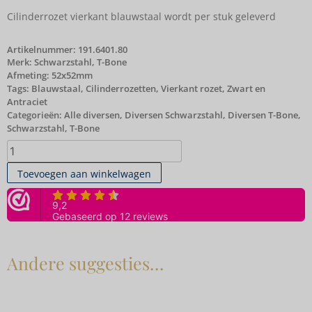
Cilinderrozet vierkant blauwstaal wordt per stuk geleverd
Artikelnummer:
191.6401.80
Merk:
Schwarzstahl
,
T-Bone
Afmeting: 52x52mm
Tags:
Blauwstaal
,
Cilinderrozetten
,
Vierkant rozet
,
Zwart en
Antraciet
Categorieën:
Alle diversen
,
Diversen Schwarzstahl
,
Diversen T-Bone
,
Schwarzstahl
,
T-Bone
Toevoegen aan winkelwagen
Andere suggesties…