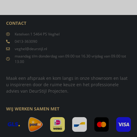
CONTACT
Ketelven 1 5464 PS Veghel
0413-363090
veghel@deurstijl.nl
maandag t/m donderdag van 09.00 tot 16.30 vrijdag van 09.00 tot
13.00
Maak een afspraak en kom langs in onze showroom en laat
u inspireren door de ruime keuze en het professionele
advies van DeurStijl Projecten.
WIJ WERKEN SAMEN MET