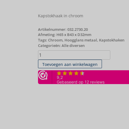
Kapstokhaak in chroom
Artikelnummer:
032.2730.20
Afmeting: H65 x B43 x D32mm
Tags:
Chroom
,
Hoogglans metaal
,
Kapstokhaken
Categorieën:
Alle diversen
Toevoegen aan winkelwagen