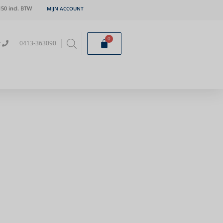
50 incl. BTW
MIJN ACCOUNT
0
t
0413-363090