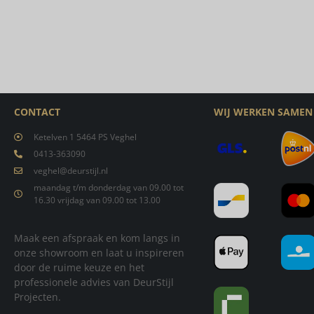
CONTACT
WIJ WERKEN SAMEN
Ketelven 1 5464 PS Veghel
0413-363090
veghel@deurstijl.nl
maandag t/m donderdag van 09.00 tot
16.30 vrijdag van 09.00 tot 13.00
Maak een afspraak en kom langs in
onze showroom en laat u inspireren
door de ruime keuze en het
professionele advies van DeurStijl
Projecten.