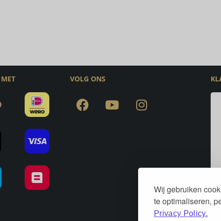
 MET
VOLG ONS
KL
Wij gebruiken cook
te optimaliseren, 
Privacy Policy.