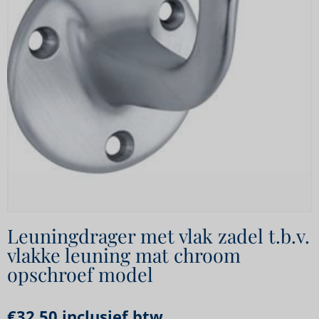
Leuningdrager met vlak zadel t.b.v.
vlakke leuning mat chroom
opschroef model
€
32,50
inclusief btw