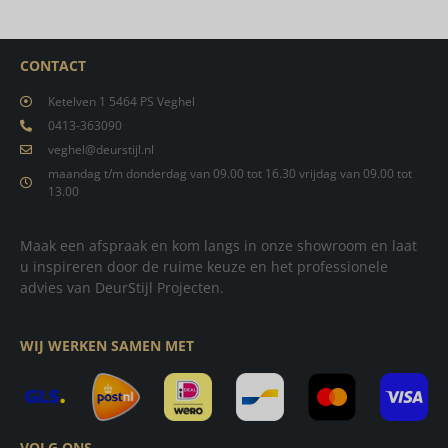
CONTACT
Ketelven 1 5464 PS Veghel
0413-363090
veghel@deurstijl.nl
maandag t/m donderdag van 09.00 tot 16.30 vrijdag van 09.00 tot
13.00
Maak een afspraak en kom langs in onze showroom en laat
u inspireren door de ruime keuze en het professionele
advies van DeurStijl Projecten.
WIJ WERKEN SAMEN MET
VOLG ONS