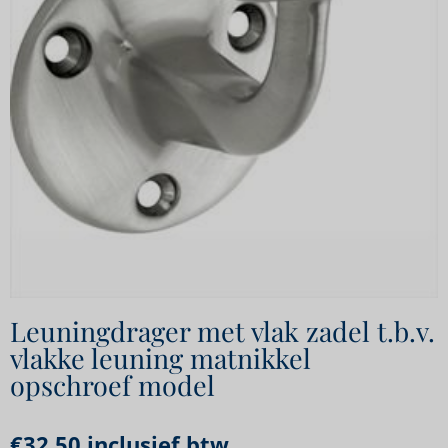
Leuningdrager met vlak zadel t.b.v.
vlakke leuning matnikkel
opschroef model
€
32,50
inclusief btw