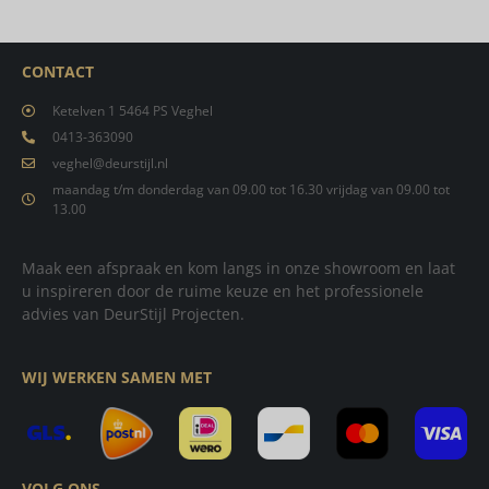
CONTACT
Ketelven 1 5464 PS Veghel
0413-363090
veghel@deurstijl.nl
maandag t/m donderdag van 09.00 tot 16.30 vrijdag van 09.00 tot
13.00
Maak een afspraak en kom langs in onze showroom en laat
u inspireren door de ruime keuze en het professionele
advies van DeurStijl Projecten.
WIJ WERKEN SAMEN MET
VOLG ONS