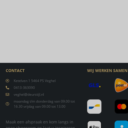
CONTACT
WIJ WERKEN SAMEN
Ketelven 1 5464 PS Veghel
0413-363090
veghel@deurstijl.nl
maandag t/m donderdag van 09.00 tot
16.30 vrijdag van 09.00 tot 13.00
Maak een afspraak en kom langs in
onze showroom en laat u inspireren