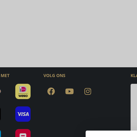
 MET
VOLG ONS
KL