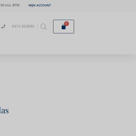
50 incl. BTW
MIJN ACCOUNT
0
t
0413-363090
las