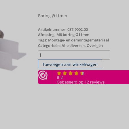
Boring Ø11mm
Artikelnummer:
037.9002.00
Afmeting: M8 boring Ø11mm
Tags:
Montage- en demontagemateriaal
Categorieën:
Alle diversen
,
Overigen
Toevoegen aan winkelwagen