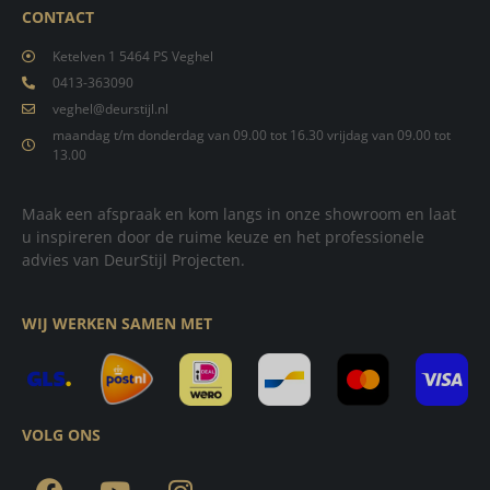
CONTACT
Ketelven 1 5464 PS Veghel
0413-363090
veghel@deurstijl.nl
maandag t/m donderdag van 09.00 tot 16.30 vrijdag van 09.00 tot
13.00
Maak een afspraak en kom langs in onze showroom en laat
u inspireren door de ruime keuze en het professionele
advies van DeurStijl Projecten.
WIJ WERKEN SAMEN MET
VOLG ONS