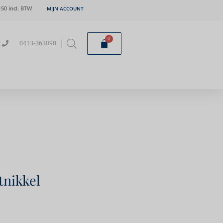
50 incl. BTW
MIJN ACCOUNT
0
t
0413-363090
tnikkel