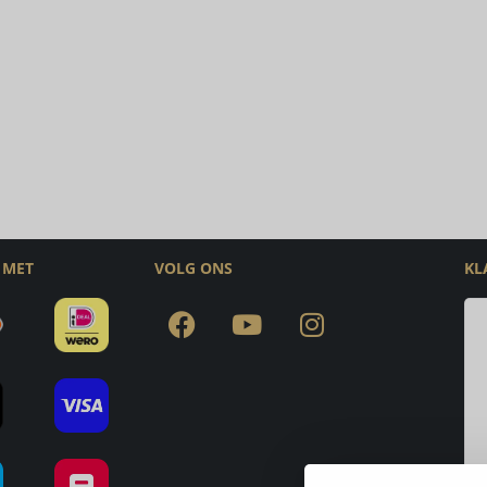
 MET
VOLG ONS
KL