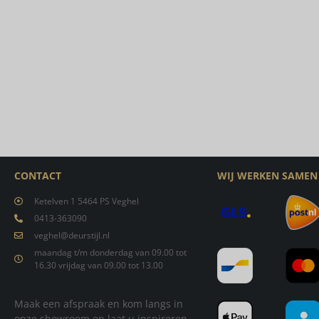
CONTACT
WIJ WERKEN SAMEN
Ketelven 1 5464 PS Veghel
0413-363090
veghel@deurstijl.nl
maandag t/m donderdag van 09.00 tot
16.30 vrijdag van 09.00 tot 13.00
Maak een afspraak en kom langs in
onze showroom en laat u inspireren