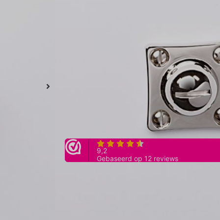
Het toilet/badkamergarnituur wordt als een se
Artikelnummer:
900.0043.21
Merk:
Bauhaus Depot
Afmeting: rozet 38x38mm, stift 8mm
Stijl: jaren 30
Tags:
Hoogglans metaal
,
Nikkel
,
Vierkant rozet
,
Vri
Categorieën:
Alle diversen
,
Bauhaus Depot
,
Divers
Toevoegen aan winkelwagen