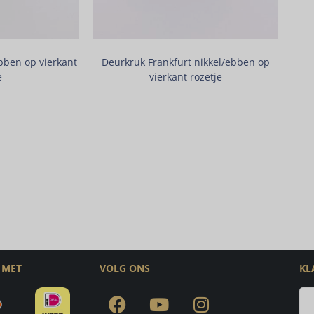
bben op vierkant
Deurkruk Frankfurt nikkel/ebben op
e
vierkant rozetje
 MET
VOLG ONS
KL