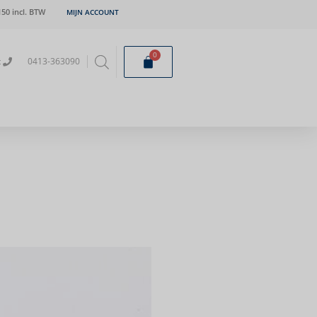
50 incl. BTW
MIJN ACCOUNT
0
t
0413-363090
8×38 nikkel