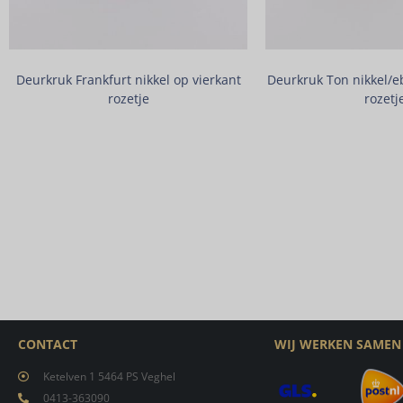
Deurkruk Frankfurt nikkel op vierkant
Deurkruk Ton nikkel/e
rozetje
rozetj
CONTACT
WIJ WERKEN SAMEN
Ketelven 1 5464 PS Veghel
0413-363090