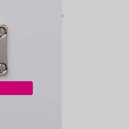
t (binnen en buitenzijde)geleverd
j- en bezet garnituren
en Bauhaus Depot