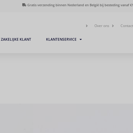
Gratis verzending binnen Nederland en België bij besteding vanaf €1
Over ons
Contac
ZAKELIJKE KLANT
KLANTENSERVICE
Vrij- en bezet garnituur 3
€
35,00
inclusief btw