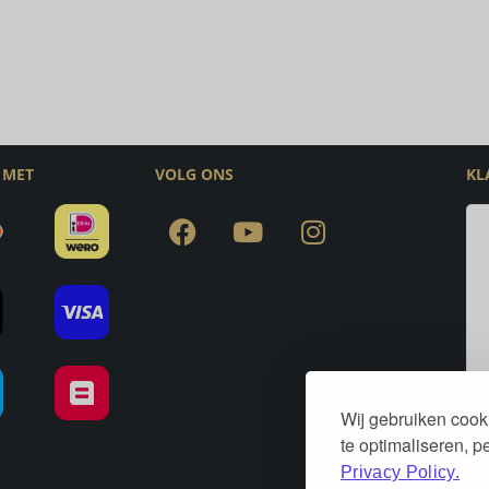
 MET
VOLG ONS
KL
Wij gebruiken cook
te optimaliseren, 
Privacy Policy.