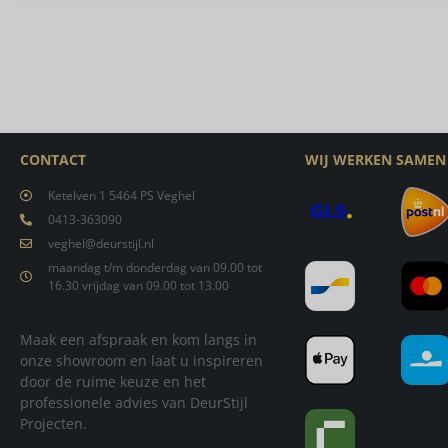
CONTACT
WIJ WERKEN SAMEN
Ketelven 1 5464 PS Veghel
0413-363090
veghel@deurstijl.nl
maandag t/m donderdag van 09.00 tot
16.30 vrijdag van 09.00 tot 13.00
Maak een afspraak en kom langs in
onze showroom en laat u inspireren
door de ruime keuze en het
professionele advies van DeurStijl
Projecten.