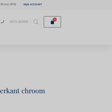
50 incl. BTW
MIJN ACCOUNT
0
t
0413-363090
vierkant chroom