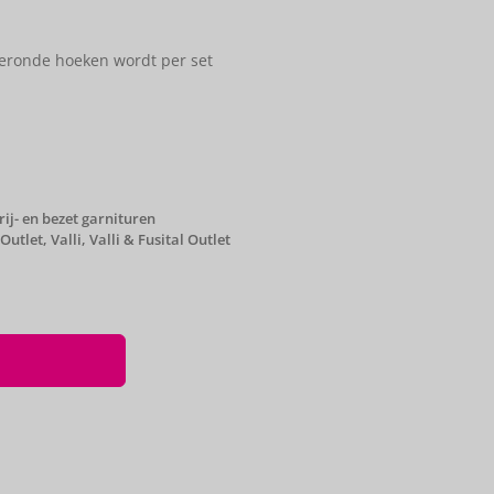
fgeronde hoeken wordt per set
rij- en bezet garnituren
 Outlet
,
Valli
,
Valli & Fusital Outlet