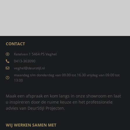
CONTACT
Ketelven 1 5464 PS Veghel
0413-363090
veghel@deurstijl.nl
maandag t/m donderdag van 09.00 tot 16.30 vrijdag van 09.00 tot
13.00
Maak een afspraak en kom langs in onze showroom en laat
u inspireren door de ruime keuze en het professionele
advies van DeurStijl Projecten.
WIJ WERKEN SAMEN MET