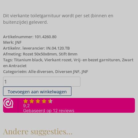
Dit vierkante toiletgarnituur wordt per set (binnen en
buitenzijde) geleverd.
Artikelnummer:
101.4260.80
Merk:
JNF
Artikelnr. leverancier: IN.04.120.TB
Afmeting: Rozet 50x50x8mm, Stift 8mm
Tags:
Titanium black
,
Vierkant rozet
,
Vrij- en bezet garnituren
,
Zwart
en Antraciet
Categorieën:
Alle diversen
,
Diversen JNF
,
JNF
Toevoegen aan winkelwagen
Andere suggesties…