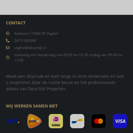
CONTACT
Ketelven 1 5464 PS Veghel
0413-363090
veghel@deurstijl.nl
maandag t/m donderdag van 09.00 tot 16.30 vrijdag van 09.00 tot
13.00
Maak een afspraak en kom langs in onze showroom en laat
u inspireren door de ruime keuze en het professionele
advies van DeurStijl Projecten.
WIJ WERKEN SAMEN MET