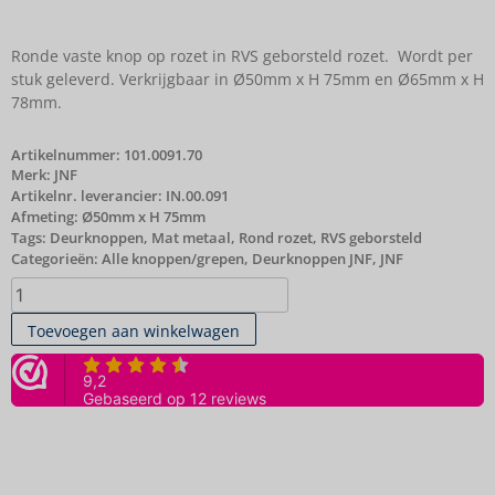
Ronde vaste knop op rozet in RVS geborsteld rozet. Wordt per
stuk geleverd. Verkrijgbaar in Ø50mm x H 75mm en Ø65mm x H
78mm.
Artikelnummer:
101.0091.70
Merk:
JNF
Artikelnr. leverancier: IN.00.091
Afmeting: Ø50mm x H 75mm
Tags:
Deurknoppen
,
Mat metaal
,
Rond rozet
,
RVS geborsteld
Categorieën:
Alle knoppen/grepen
,
Deurknoppen JNF
,
JNF
Toevoegen aan winkelwagen