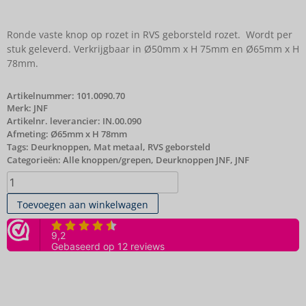
Ronde vaste knop op rozet in RVS geborsteld rozet. Wordt per
stuk geleverd. Verkrijgbaar in Ø50mm x H 75mm en Ø65mm x H
78mm.
Artikelnummer:
101.0090.70
Merk:
JNF
Artikelnr. leverancier: IN.00.090
Afmeting: Ø65mm x H 78mm
Tags:
Deurknoppen
,
Mat metaal
,
RVS geborsteld
Categorieën:
Alle knoppen/grepen
,
Deurknoppen JNF
,
JNF
Toevoegen aan winkelwagen