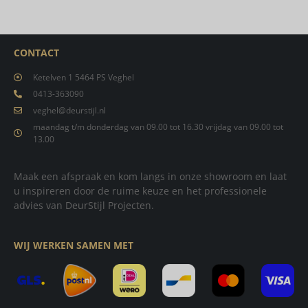
CONTACT
Ketelven 1 5464 PS Veghel
0413-363090
veghel@deurstijl.nl
maandag t/m donderdag van 09.00 tot 16.30 vrijdag van 09.00 tot
13.00
Maak een afspraak en kom langs in onze showroom en laat
u inspireren door de ruime keuze en het professionele
advies van DeurStijl Projecten.
WIJ WERKEN SAMEN MET