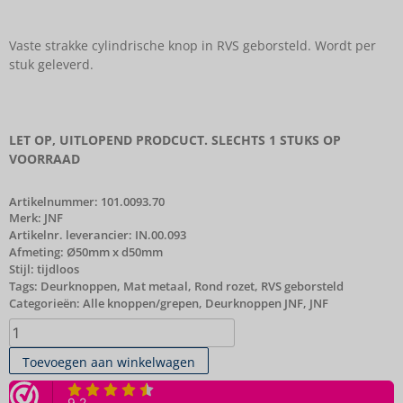
Vaste strakke cylindrische knop in RVS geborsteld. Wordt per
stuk geleverd.
LET OP, UITLOPEND PRODCUCT. SLECHTS 1 STUKS OP
VOORRAAD
Artikelnummer:
101.0093.70
Merk:
JNF
Artikelnr. leverancier: IN.00.093
Afmeting: Ø50mm x d50mm
Stijl: tijdloos
Tags:
Deurknoppen
,
Mat metaal
,
Rond rozet
,
RVS geborsteld
Categorieën:
Alle knoppen/grepen
,
Deurknoppen JNF
,
JNF
Toevoegen aan winkelwagen