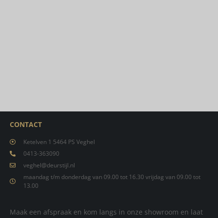
CONTACT
Ketelven 1 5464 PS Veghel
0413-363090
veghel@deurstijl.nl
maandag t/m donderdag van 09.00 tot 16.30 vrijdag van 09.00 tot
13.00
Maak een afspraak en kom langs in onze showroom en laat