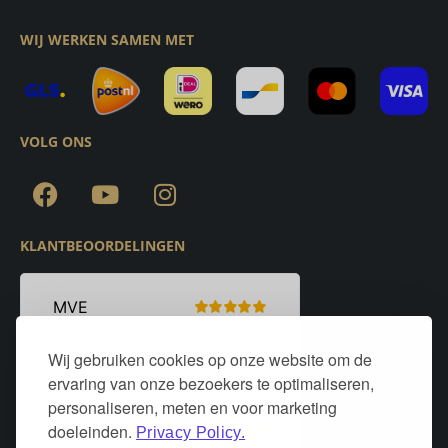
WIJ WERKEN SAMEN MET
VOLG ONS
KLANTBEOORDELINGEN
Wij gebruiken cookies op onze website om de
ervaring van onze bezoekers te optimaliseren,
personaliseren, meten en voor marketing
doeleinden.
Privacy Policy.