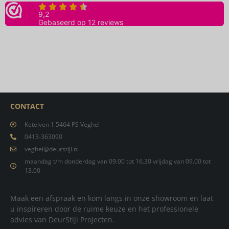
CONTACT
Ketelven 1 5464 PS Veghel
0413-363090
veghel@deurstijl.nl
maandag t/m donderdag van 09.00 tot 16.30 vrijdag van 09.00 tot
13.00
Maak een afspraak en kom langs in onze showroom en laat
u inspireren door de ruime keuze en het professionele
advies van DeurStijl Projecten.