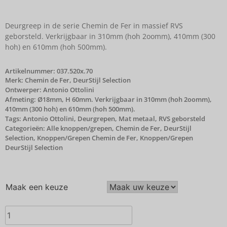
Deurgreep in de serie Chemin de Fer in massief RVS
geborsteld. Verkrijgbaar in 310mm (hoh 2oomm), 410mm (300
hoh) en 610mm (hoh 500mm).
Artikelnummer:
037.520x.70
Merk:
Chemin de Fer
,
DeurStijl Selection
Ontwerper: Antonio Ottolini
Afmeting: Ø18mm, H 60mm. Verkrijgbaar in 310mm (hoh 2oomm),
410mm (300 hoh) en 610mm (hoh 500mm).
Tags:
Antonio Ottolini
,
Deurgrepen
,
Mat metaal
,
RVS geborsteld
Categorieën:
Alle knoppen/grepen
,
Chemin de Fer
,
DeurStijl
Selection
,
Knoppen/Grepen Chemin de Fer
,
Knoppen/Grepen
DeurStijl Selection
Maak een keuze