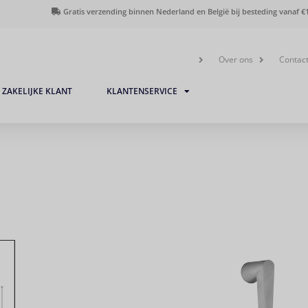
Gratis verzending binnen Nederland en België bij besteding vanaf €1
Over ons
Contac
ZAKELIJKE KLANT
KLANTENSERVICE
Greep Cone RVS geborsteld
paarsgewijze montage