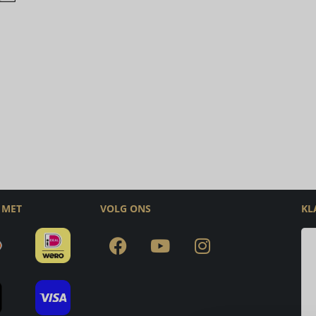
 MET
VOLG ONS
KL