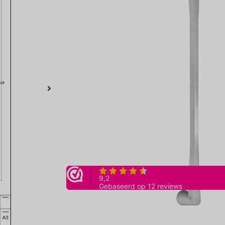
€
415,90
inclusief btw
Massieve deurgreep RVS geborsteld uit de CON
Hertman. Dit is een set bestaande uit 2 grepen
Artikelnummer:
FOR-OH400 PA IN
Merk:
Formani
Ontwerper: Osiris Hertman
Afmeting: TL 428mm, HOH 400mm, 55mm Hoog
Tags:
Deurgrepen
,
Mat metaal
,
RVS geborsteld
Categorieën:
Alle knoppen/grepen
,
Formani
,
Knopp
Toevoegen aan winkelwagen