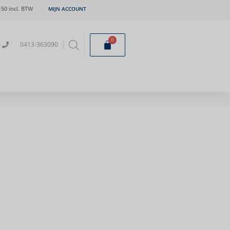
50 incl. BTW
MIJN ACCOUNT
0
t
0413-363090
 per paar incl.