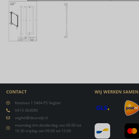
CONTACT
WIJ WERKEN SAMEN
Ketelven 1 5464 PS Veghel
0413-363090
veghel@deurstijl.nl
maandag t/m donderdag van 09.00 tot
16.30 vrijdag van 09.00 tot 13.00