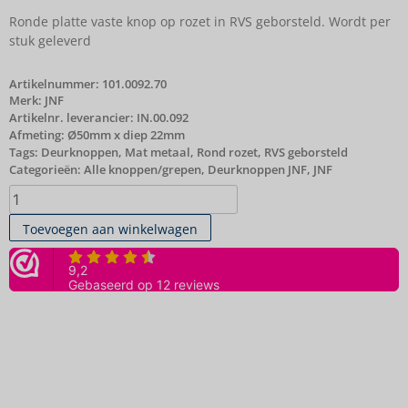
Ronde platte vaste knop op rozet in RVS geborsteld. Wordt per
stuk geleverd
Artikelnummer:
101.0092.70
Merk:
JNF
Artikelnr. leverancier: IN.00.092
Afmeting: Ø50mm x diep 22mm
Tags:
Deurknoppen
,
Mat metaal
,
Rond rozet
,
RVS geborsteld
Categorieën:
Alle knoppen/grepen
,
Deurknoppen JNF
,
JNF
Toevoegen aan winkelwagen