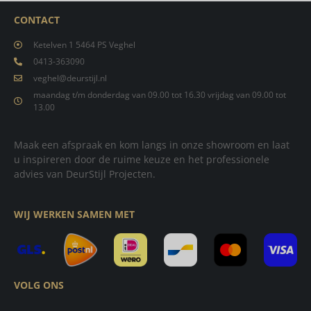
CONTACT
Ketelven 1 5464 PS Veghel
0413-363090
veghel@deurstijl.nl
maandag t/m donderdag van 09.00 tot 16.30 vrijdag van 09.00 tot
13.00
Maak een afspraak en kom langs in onze showroom en laat
u inspireren door de ruime keuze en het professionele
advies van DeurStijl Projecten.
WIJ WERKEN SAMEN MET
VOLG ONS