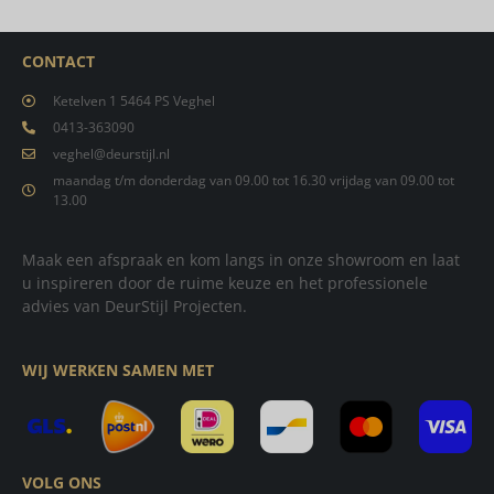
CONTACT
Ketelven 1 5464 PS Veghel
0413-363090
veghel@deurstijl.nl
maandag t/m donderdag van 09.00 tot 16.30 vrijdag van 09.00 tot
13.00
Maak een afspraak en kom langs in onze showroom en laat
u inspireren door de ruime keuze en het professionele
advies van DeurStijl Projecten.
WIJ WERKEN SAMEN MET
VOLG ONS