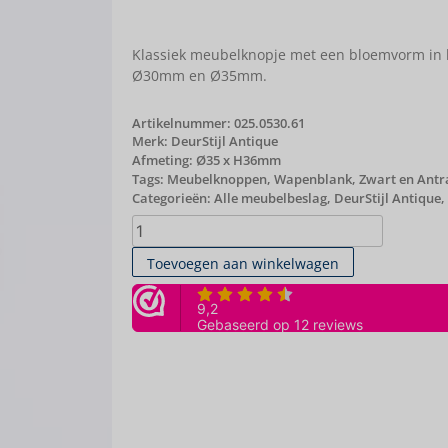
Klassiek meubelknopje met een bloemvorm in h
Ø30mm en Ø35mm.
Artikelnummer:
025.0530.61
Merk:
DeurStijl Antique
Afmeting: Ø35 x H36mm
Tags:
Meubelknoppen
,
Wapenblank
,
Zwart en Antr
Categorieën:
Alle meubelbeslag
,
DeurStijl Antique
,
Toevoegen aan winkelwagen