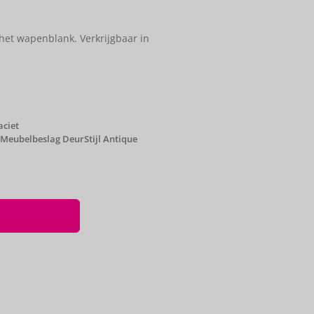
et wapenblank. Verkrijgbaar in
aciet
Meubelbeslag DeurStijl Antique