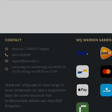
CONTACT
WIJ WERKEN SAMEN
Ketelven 1 5464 PS Veghel
0413-363090
veghel@deurstijl.nl
maandag t/m donderdag van 09.00 tot
16.30 vrijdag van 09.00 tot 13.00
Maak een afspraak en kom langs in
onze showroom en laat u inspireren
door de ruime keuze en het
professionele advies van DeurStijl
Projecten.