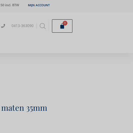
50 incl. BTW
MIJN ACCOUNT
0
t
0413-363090
2 maten 35mm