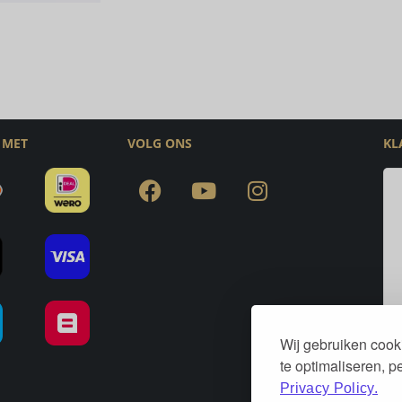
 MET
VOLG ONS
KL
Wij gebruiken cook
te optimaliseren, 
Privacy Policy.