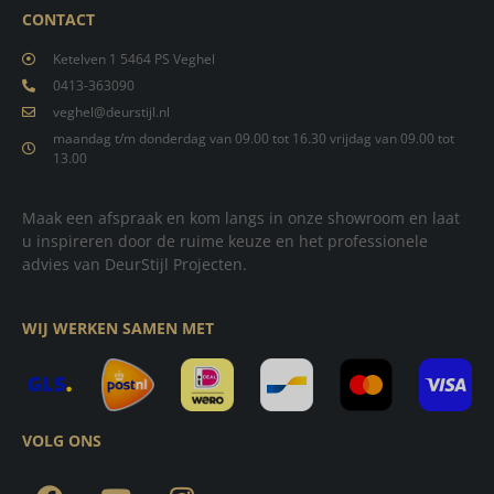
CONTACT
Ketelven 1 5464 PS Veghel
0413-363090
veghel@deurstijl.nl
maandag t/m donderdag van 09.00 tot 16.30 vrijdag van 09.00 tot
13.00
Maak een afspraak en kom langs in onze showroom en laat
u inspireren door de ruime keuze en het professionele
advies van DeurStijl Projecten.
WIJ WERKEN SAMEN MET
VOLG ONS