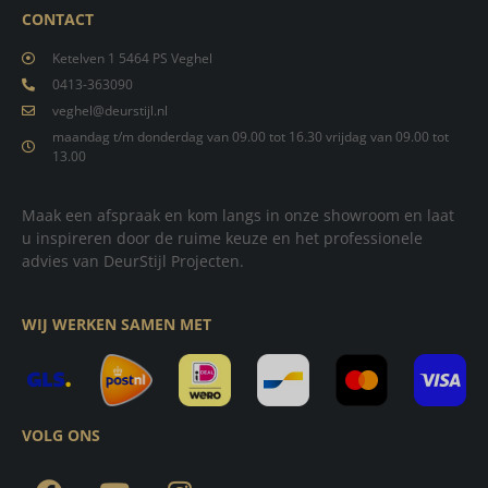
CONTACT
Ketelven 1 5464 PS Veghel
0413-363090
veghel@deurstijl.nl
maandag t/m donderdag van 09.00 tot 16.30 vrijdag van 09.00 tot
13.00
Maak een afspraak en kom langs in onze showroom en laat
u inspireren door de ruime keuze en het professionele
advies van DeurStijl Projecten.
WIJ WERKEN SAMEN MET
VOLG ONS