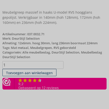
Meubelgreep massief in haaks U-model RVS hoogglans
gepolijst. Verkrijgbaar in 140mm (hoh 128mm), 172mm (hoh
160mm) en 236mm (hoh 224mm).
Artikelnummer:
037.0032.71
Merk:
DeurStijl Selection
Afmeting: 12x6mm. hoog 30mm, lang 236mm boormaat 224mm
Tags:
Mat metaal
,
Meubelgrepen
,
RVS geborsteld
Categorieën:
Alle meubelbeslag
,
DeurStijl Selection
,
Meubelbeslag
DeurStijl Selection
Toevoegen aan winkelwagen