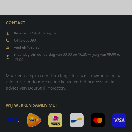
CONTACT
Ketelven 1 5464 PS Veghel
0413-363090
veghel@deurstijl.nl
maandag t/m donderdag van 09.00 tot 16.30 vrijdag van 09.00 tot
13.00
Maak een afspraak en kom langs in onze showroom en laat
u inspireren door de ruime keuze en het professionele
advies van DeurStijl Projecten.
WIJ WERKEN SAMEN MET