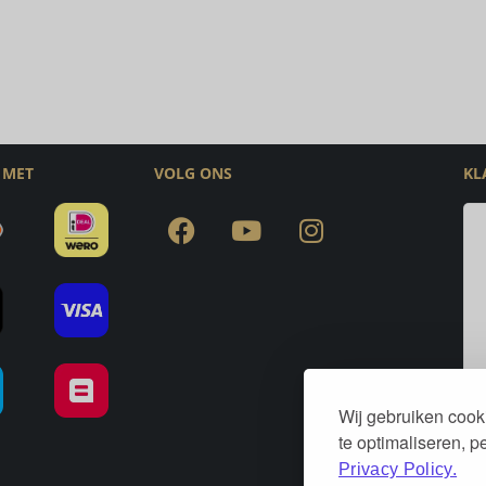
 MET
VOLG ONS
KL
Wij gebruiken cook
te optimaliseren, 
Privacy Policy.