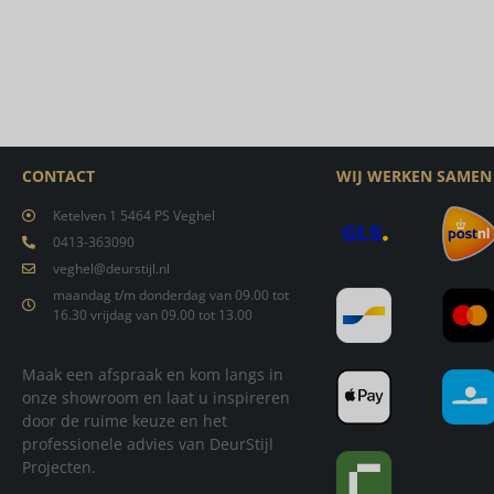
CONTACT
WIJ WERKEN SAMEN
Ketelven 1 5464 PS Veghel
0413-363090
veghel@deurstijl.nl
maandag t/m donderdag van 09.00 tot
16.30 vrijdag van 09.00 tot 13.00
Maak een afspraak en kom langs in
onze showroom en laat u inspireren
door de ruime keuze en het
professionele advies van DeurStijl
Projecten.