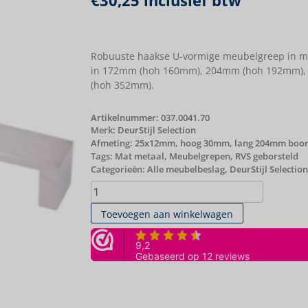
€
30,25
inclusief btw
Robuuste haakse U-vormige meubelgreep in mas
in 172mm (hoh 160mm), 204mm (hoh 192mm)
(hoh 352mm).
Artikelnummer:
037.0041.70
Merk:
DeurStijl Selection
Afmeting: 25x12mm, hoog 30mm, lang 204mm bo
Tags:
Mat metaal
,
Meubelgrepen
,
RVS geborsteld
Categorieën:
Alle meubelbeslag
,
DeurStijl Selection
Toevoegen aan winkelwagen