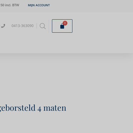
50 incl. BTW
MIJN ACCOUNT
0
t
0413-363090
eborsteld 4 maten