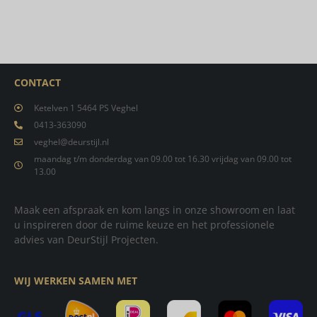
CONTACT
Ketelven 1 5464 PS Veghel
0413-363090
veghel@deurstijl.nl
maandag t/m donderdag van 09.00 tot 16.30 vrijdag van 09.00 tot
13.00
Maak een afspraak en kom langs in onze showroom en laat
u inspireren door de ruime keuze en het professionele
advies van DeurStijl Projecten.
WIJ WERKEN SAMEN MET