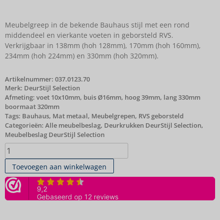
Meubelgreep in de bekende Bauhaus stijl met een rond
middendeel en vierkante voeten in geborsteld RVS.
Verkrijgbaar in 138mm (hoh 128mm), 170mm (hoh 160mm),
234mm (hoh 224mm) en 330mm (hoh 320mm).
Artikelnummer:
037.0123.70
Merk:
DeurStijl Selection
Afmeting: voet 10x10mm, buis Ø16mm, hoog 39mm, lang 330mm
boormaat 320mm
Tags:
Bauhaus
,
Mat metaal
,
Meubelgrepen
,
RVS geborsteld
Categorieën:
Alle meubelbeslag
,
Deurkrukken DeurStijl Selection
,
Meubelbeslag DeurStijl Selection
Toevoegen aan winkelwagen